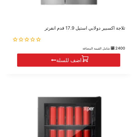
ثلاجة اكسبير دولابي استيل 17.9 قدم انفرتر
0
⃁
2400
شامل القيمة المضافة
out
of
اضف للسلة
5