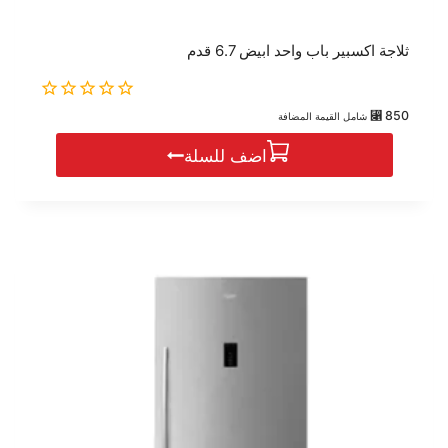
ثلاجة اكسبير باب واحد ابيض 6.7 قدم
0
⃁
850
شامل القيمة المضافة
out
of
اضف للسلة
5