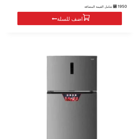
0
⃁
1950
شامل القيمة المضافة
out
of
اضف للسلة
5