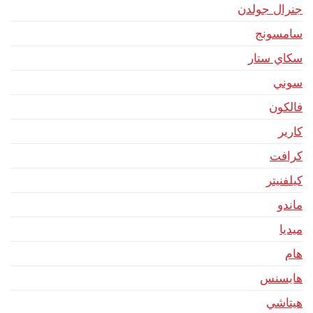
جنرال جولدن
سامسونج
سكاي ستار
سوني
فالكون
كارير
كرافت
كيلفنيتر
ماندو
ميديا
هام
هايسنس
هيتاشي