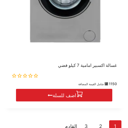
غسالة اكسبير امامية 7 كيلو فضي
0
⃁
1150
شامل القيمة المضافة
out
of
اضف للسلة
5
1
2
3
القادم