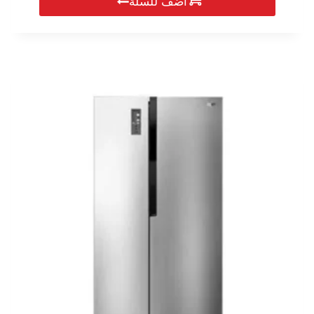
of
اضف للسلة
5