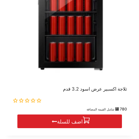
ثلاجة اكسبير عرض اسود 3.2 قدم
0
⃁
780
شامل القيمة المضافة
out
of
اضف للسلة
5