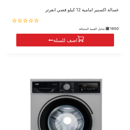
غسالة اكسبير امامية 12 كيلو فضي انفرتر
0
⃁
1650
شامل القيمة المضافة
out
of
اضف للسلة
5