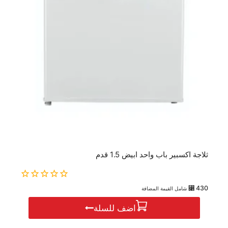
ثلاجة اكسبير باب واحد ابيض 1.5 قدم
0
⃁
430
شامل القيمة المضافة
out
of
اضف للسلة
5