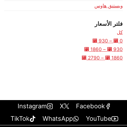
ويستنق هاوس
فلتر الأسعار
كل
⃁
930
–
⃁
0
⃁
1860
–
⃁
930
⃁
2790
–
⃁
1860
Instagram
X
Facebook
TikTok
WhatsApp
YouTube