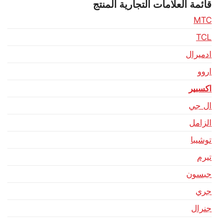
قائمة العلامات التجارية المنتج
MTC
TCL
ادميرال
اروو
اكسبير
ال جي
الزامل
توشيبا
تيرم
جبسون
جري
جنرال