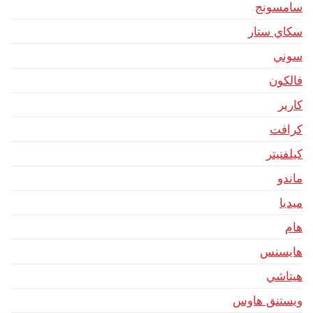
سامسونج
سكاي ستار
سوني
فالكون
كارير
كرافت
كيلفنيتر
ماندو
ميديا
هام
هايسنس
هيتاشي
ويستنق هاوس