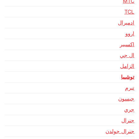
MTC
TCL
ادميرال
اروو
اكسبير
ال جي
الزامل
توشيبا
تيرم
جبسون
جري
جنرال
جنرال جولدن