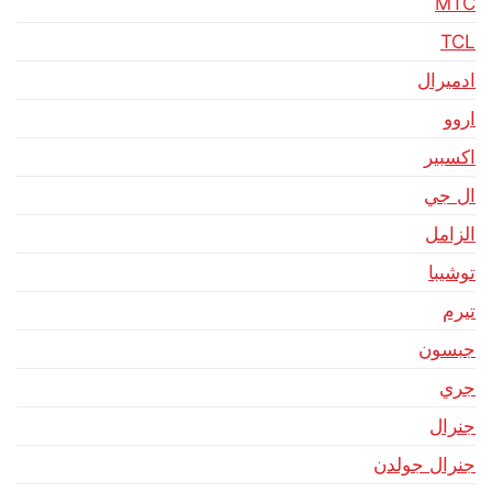
MTC
TCL
ادميرال
اروو
اكسبير
ال جي
الزامل
توشيبا
تيرم
جبسون
جري
جنرال
جنرال جولدن