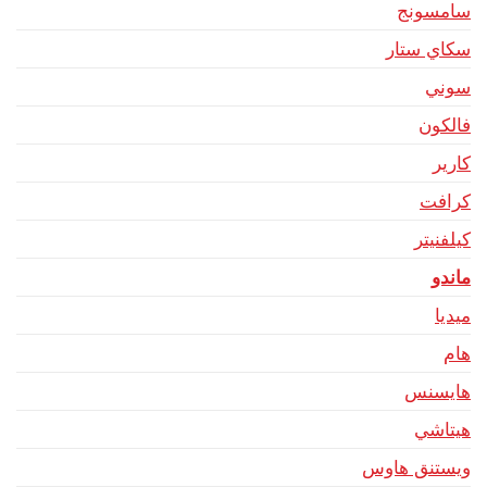
سامسونج
سكاي ستار
سوني
فالكون
كارير
كرافت
كيلفنيتر
ماندو
ميديا
هام
هايسنس
هيتاشي
ويستنق هاوس