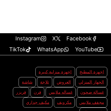
Instagram
X
Facebook
TikTok
WhatsApp
YouTube
اجهزة المطبخ
اجهزة منزلية كبيرة
الجهاز المنزلي
العروض
ثلاجة
شاشة
غسالة صحون
غساله ملابس
فرن
فريزر
مجفف ملابس
مكرويف
مكيف جداري