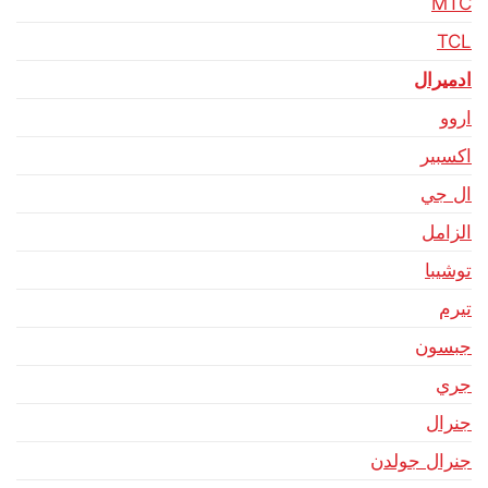
MTC
TCL
ادميرال
اروو
اكسبير
ال جي
الزامل
توشيبا
تيرم
جبسون
جري
جنرال
جنرال جولدن