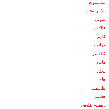
سامسونج
سكاي ستار
سوني
فالكون
كارير
كرافت
كيلفنيتر
ماندو
ميديا
هام
هايسنس
هيتاشي
ويستنق هاوس