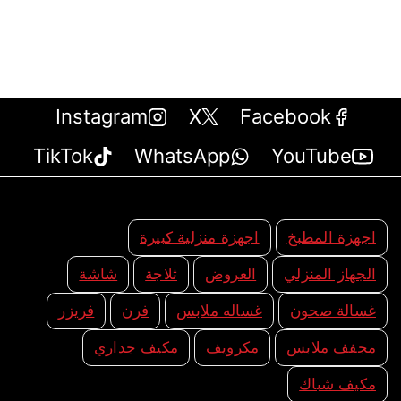
Instagram
X
Facebook
TikTok
WhatsApp
YouTube
اجهزة المطبخ
اجهزة منزلية كبيرة
الجهاز المنزلي
العروض
ثلاجة
شاشة
غسالة صحون
غساله ملابس
فرن
فريزر
مجفف ملابس
مكرويف
مكيف جداري
مكيف شباك