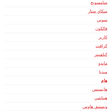
سامسونج
سكاي ستار
سوني
فالكون
كارير
كرافت
كيلفنيتر
ماندو
ميديا
هام
هايسنس
هيتاشي
ويستنق هاوس