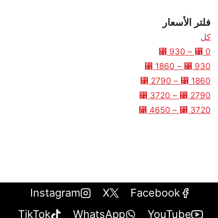
فلتر الأسعار
كل
⃁
930
–
⃁
0
⃁
1860
–
⃁
930
⃁
2790
–
⃁
1860
⃁
3720
–
⃁
2790
⃁
4650
–
⃁
3720
Instagram
X
Facebook
TikTok
WhatsApp
YouTube