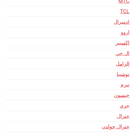
MTC
TCL
ادميرال
اروو
اكسبير
ال جي
الزامل
توشيبا
تيرم
جبسون
جري
جنرال
جنرال جولدن