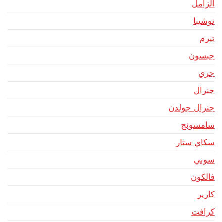
الزامل
توشيبا
تيرم
جبسون
جري
جنرال
جنرال جولدن
سامسونج
سكاي ستار
سوني
فالكون
كارير
كرافت