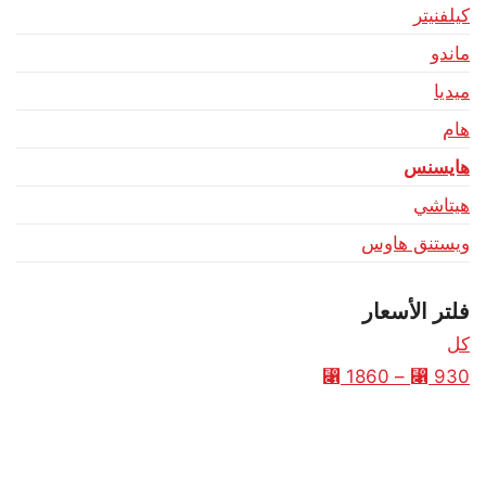
كيلفنيتر
ماندو
ميديا
هام
هايسنس
هيتاشي
ويستنق هاوس
فلتر الأسعار
كل
⃁
1860
–
⃁
930