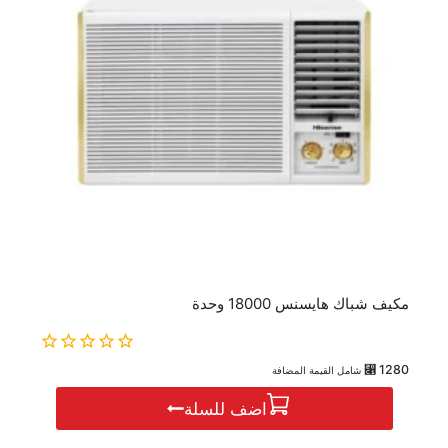
مكيف شباك هايسنس 18000 وحدة
0
⃁
1280
شامل القيمة المضافة
out
of
اضف للسلة
5