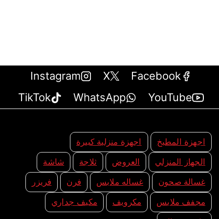
Instagram
X
Facebook
TikTok
WhatsApp
YouTube
اجهزة المطبخ
اجهزة منزلية كبيرة
الجهاز المنزلي
العروض
ثلاجة
شاشة
غسالة صحون
غساله ملابس
فرن
فريزر
مجفف ملابس
مكرويف
مكيف جداري