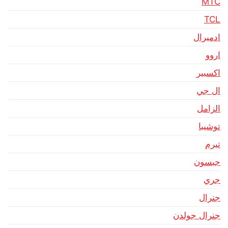
MTC
TCL
ادميرال
اروو
اكسبير
ال جي
الزامل
توشيبا
تيرم
جبسون
جري
جنرال
جنرال جولدن