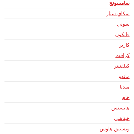
سامسونج
سكاي ستار
سوني
فالكون
كارير
كرافت
كيلفنيتر
ماندو
ميديا
هام
هايسنس
هيتاشي
ويستنق هاوس