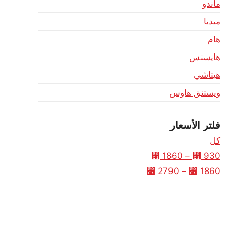
ماندو
ميديا
هام
هايسنس
هيتاشي
ويستنق هاوس
فلتر الأسعار
كل
⃁
1860
–
⃁
930
⃁
2790
–
⃁
1860