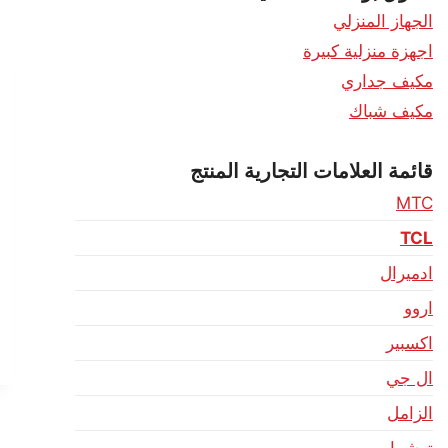
الجهاز المنزلي
اجهزة منزلية كبيرة
مكيف جداري
مكيف شباك
قائمة العلامات التجارية المنتج
MTC
TCL
ادميرال
اروو
اكسبير
ال جي
الزامل