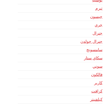
توشيبا
تيرم
جبسون
جري
جنرال
جنرال جولدن
سامسونج
سكاي ستار
سوني
فالكون
كارير
كرافت
كيلفنيتر