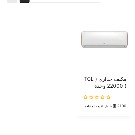
مكيف جداري ( TCL
) 22000 وحدة
0
⃁
2100
شامل القيمة المضافة
out
of
5