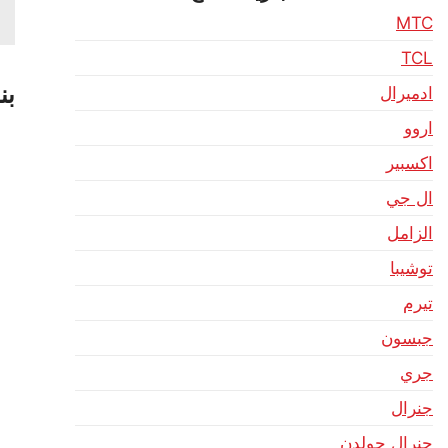
MTC
TCL
بن
ادميرال
اروو
اكسبير
ال جي
الزامل
توشيبا
تيرم
جبسون
جري
جنرال
جنرال جولدن