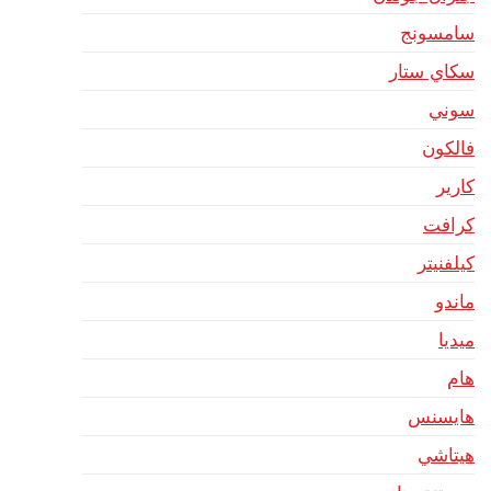
سامسونج
سكاي ستار
سوني
فالكون
كارير
كرافت
كيلفنيتر
ماندو
ميديا
هام
هايسنس
هيتاشي