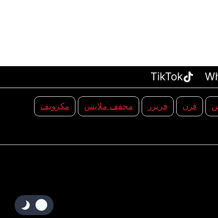
TikTok
W
س
فرن
فريزر
مجفف ملابس
مكرويف