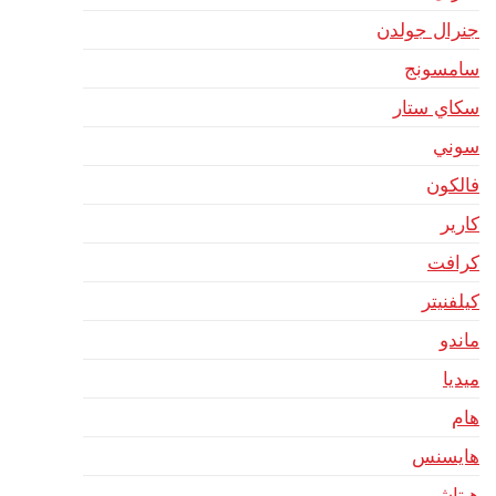
جنرال جولدن
سامسونج
سكاي ستار
سوني
فالكون
كارير
كرافت
كيلفنيتر
ماندو
ميديا
هام
هايسنس
هيتاشي