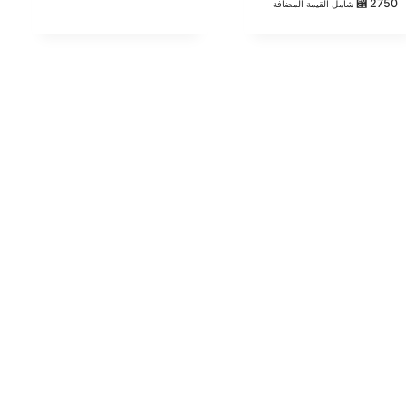
0
⃁
2750
شامل القيمة المضافة
5
out
of
5