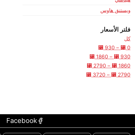
ويستنق هاوس
فلتر الأسعار
كل
⃁
930
–
⃁
0
⃁
1860
–
⃁
930
⃁
2790
–
⃁
1860
⃁
3720
–
⃁
2790
Facebook