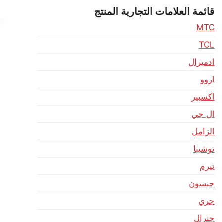
قائمة العلامات التجارية المنتج
MTC
TCL
ادميرال
اروو
اكسبير
ال جي
الزامل
توشيبا
تيرم
جبسون
جري
جنرال