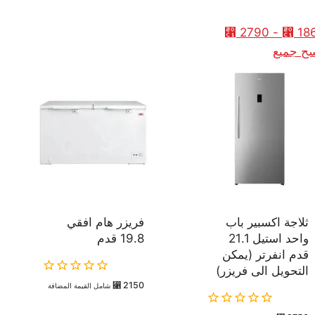
⃁
2790
-
⃁
18
ح جميع
ثلاجة اكسبير باب
فريزر هام افقي
واحد استيل 21.1
19.8 قدم
قدم انفرتر (يمكن
التحويل الى فريزر)
0
⃁
2150
شامل القيمة المضافة
out
of