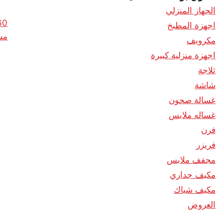
الجهاز المنزلي
60
اجهزة المطبخ
مس
مكرويف
اجهزة منزلية كبيرة
ثلاجة
شاشة
غسالة صحون
غساله ملابس
فرن
فريزر
مجفف ملابس
مكيف جداري
مكيف شباك
العروض