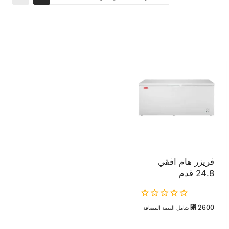
فريزر هام افقي
24.8 قدم
0
⃁
2600
شامل القيمة المضافة
out
of