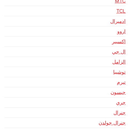
MTC
TCL
ادميرال
اروو
اكسبير
ال جي
الزامل
توشيبا
تيرم
جبسون
جري
جنرال
جنرال جولدن