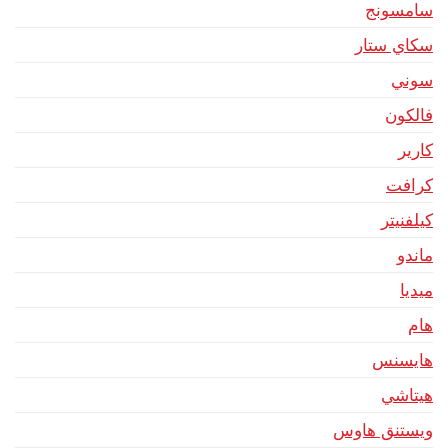
سامسونج
سكاي ستار
سوني
فالكون
كارير
كرافت
كيلفنيتر
ماندو
ميديا
هام
هايسنس
هيتاشي
ويستنق هاوس