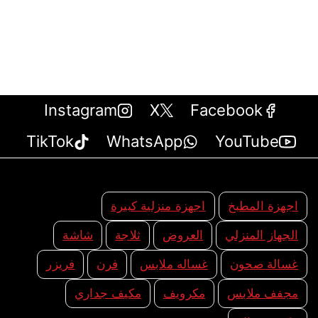
Instagram
X
Facebook
TikTok
WhatsApp
YouTube
اجهزة المطبخ
اجهزة منزلية كبيرة
الجهاز المنزلي
العروض
ثلاجة
شاشة
غسالة صحون
غساله ملابس
فرن
فريزر
مجفف ملابس
مكرويف
مكيف جداري