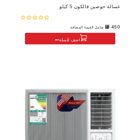
غسالة حوضين فالكون 5 كيلو
0
⃁
450
شامل القيمة المضافة
out
of
اضف للسلة
5