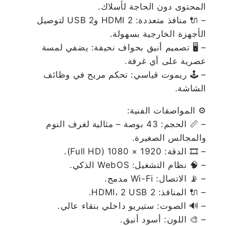
المحتوى دون الحاجة لأسلاك.
– 🔌 منافذ متعددة: 2 HDMI و2 USB لتوصيل
الأجهزة الخارجية بسهولة.
– 🖥️ تصميم أنيق بحواف نحيفة: يضفي لمسة
عصرية على أي غرفة.
– 🕹️ ريموت قياسي: تحكم مريح في وظائف
الشاشة.
⚙️ المواصفات الفنية:
– 📏 الحجم: 43 بوصة – مثالية لغرف النوم
والمجالس الصغيرة.
– 🎞️ الدقة: 1920 × 1080 (Full HD).
– 🧠 نظام التشغيل: WebOS الذكي.
– 📡 الاتصال: Wi-Fi مدمج.
– 🔌 المنافذ: 2 HDMI، 2 USB.
– 🔊 الصوت: ستيريو داخلي بنقاء عالي.
– 🎨 اللون: أسود أنيق.