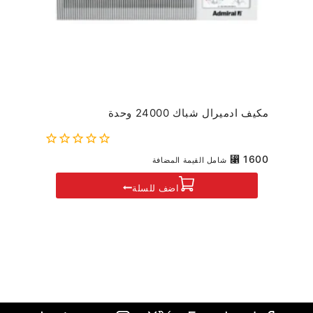
مكيف ادميرال شباك 24000 وحدة
0
⃁
1600
شامل القيمة المضافة
out
of
اضف للسلة
5