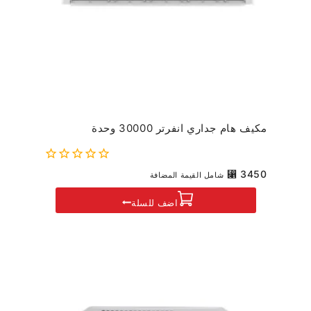
مكيف هام جداري انفرتر 30000 وحدة
0
⃁
3450
شامل القيمة المضافة
out
of
اضف للسلة
5