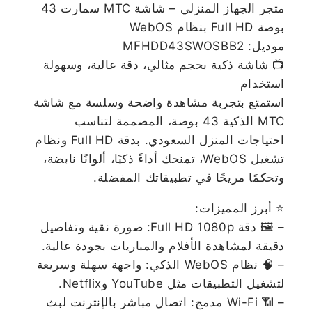
متجر الجهاز المنزلي – شاشة MTC سمارت 43
بوصة Full HD بنظام WebOS
موديل: MFHDD43SWOSBB2
📺 شاشة ذكية بحجم مثالي، دقة عالية، وسهولة
استخدام
استمتع بتجربة مشاهدة واضحة وسلسة مع شاشة
MTC الذكية 43 بوصة، المصممة لتناسب
احتياجات المنزل السعودي. بدقة Full HD ونظام
تشغيل WebOS، تمنحك أداءً ذكيًا، ألوانًا نابضة،
وتحكمًا مريحًا في تطبيقاتك المفضلة.
⭐ أبرز المميزات:
– 🖼️ دقة Full HD 1080p: صورة نقية وتفاصيل
دقيقة لمشاهدة الأفلام والمباريات بجودة عالية.
– 🧠 نظام WebOS الذكي: واجهة سهلة وسريعة
لتشغيل التطبيقات مثل YouTube وNetflix.
– 📶 Wi-Fi مدمج: اتصال مباشر بالإنترنت لبث