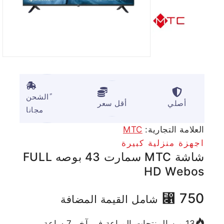
ًالشحن
أصلي
أقل سعر
مجانا
العلامة التجارية:
MTC
اجهزة منزلية كبيرة
شاشة MTC سمارت 43 بوصه FULL
HD Webos
⃁
750
شامل القيمة المضافة
13 من المنتجات المباعة في آخر 7 ساعة