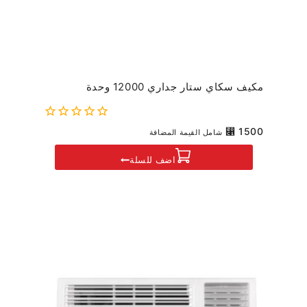
مكيف سكاي ستار جداري 12000 وحدة
0
⃁
1500
شامل القيمة المضافة
out
of
اضف للسلة
5