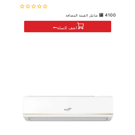
0
⃁
4100
شامل القيمة المضافة
out
of
اضف للسلة
5