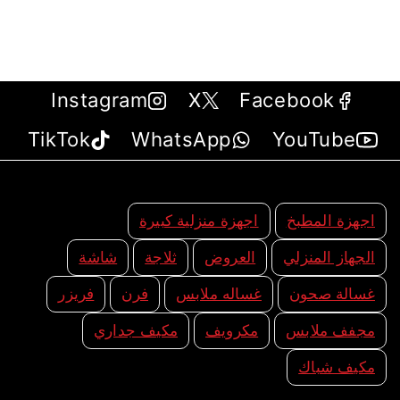
Instagram
X
Facebook
TikTok
WhatsApp
YouTube
اجهزة المطبخ
اجهزة منزلية كبيرة
الجهاز المنزلي
العروض
ثلاجة
شاشة
غسالة صحون
غساله ملابس
فرن
فريزر
مجفف ملابس
مكرويف
مكيف جداري
مكيف شباك