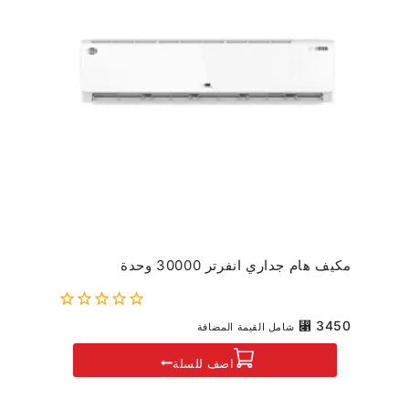
مكيف هام جداري انفرتر 30000 وحدة
0
⃁
3450
شامل القيمة المضافة
out
of
اضف للسلة
5