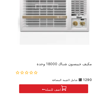
مكيف جيبسون شباك 18000 وحدة
0
⃁
1290
شامل القيمة المضافة
out
of
اضف للسلة
5