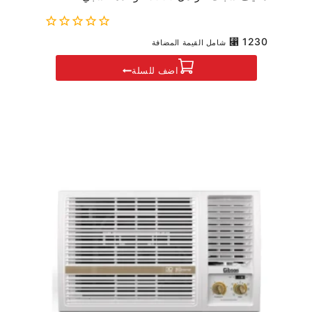
0
⃁
1230
شامل القيمة المضافة
out
of
اضف للسلة
5