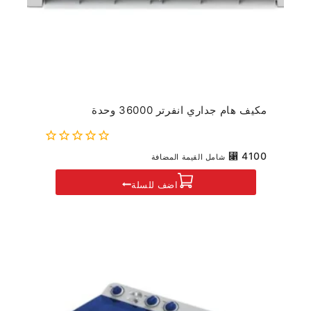
مكيف هام جداري انفرتر 36000 وحدة
0
⃁
4100
شامل القيمة المضافة
out
of
اضف للسلة
5