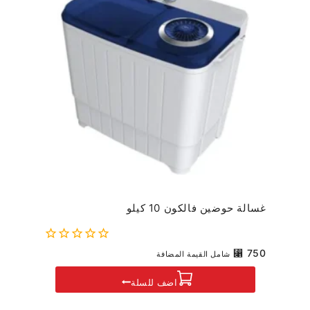
غسالة حوضين فالكون 10 كيلو
0
⃁
750
شامل القيمة المضافة
out
of
اضف للسلة
5