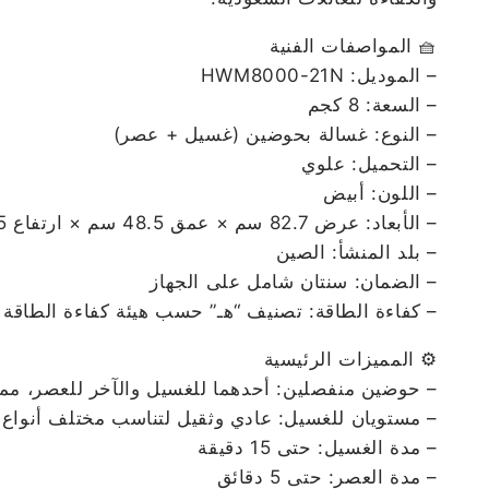
🧺 المواصفات الفنية
– الموديل: HWM8000-21N
– السعة: 8 كجم
– النوع: غسالة بحوضين (غسيل + عصر)
– التحميل: علوي
– اللون: أبيض
– الأبعاد: عرض 82.7 سم × عمق 48.5 سم × ارتفاع 86.5 سم
– بلد المنشأ: الصين
– الضمان: سنتان شامل على الجهاز
– كفاءة الطاقة: تصنيف “هـ” حسب هيئة كفاءة الطاقة 
⚙️ المميزات الرئيسية
– حوضين منفصلين: أحدهما للغسيل والآخر للعصر، مما
– مستويان للغسيل: عادي وثقيل لتناسب مختلف أنواع 
– مدة الغسيل: حتى 15 دقيقة
– مدة العصر: حتى 5 دقائق