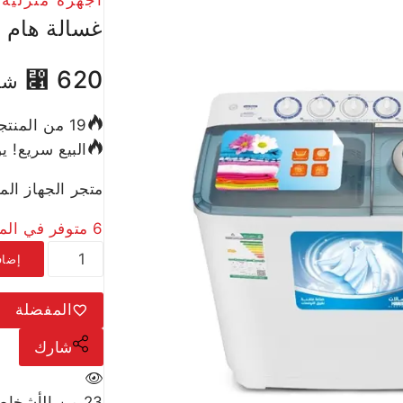
غسالة هام حوض
⃁
620
شا
19 من المنتجات المباعة في آخر 2 ساعة
البيع سريع! يوجد أكثر من 11 
متجر الجهاز المنزلي –
6 متوفر في المخزون
إضاف
المفضلة
شارك
23
من الأشخاص 