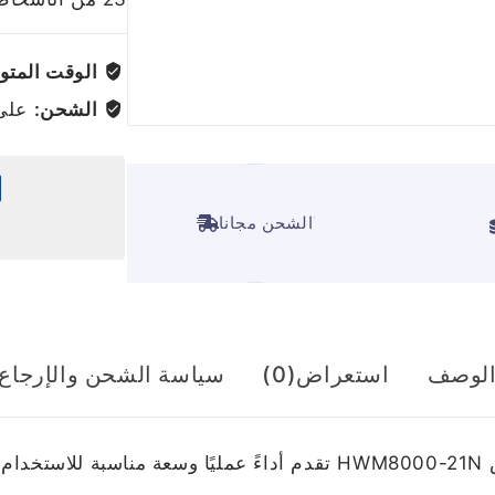
الوقت المتوق
الشحن:
على ج
ًالشحن مجانا
لوصف
استعراض(0)
سياسة الشحن والإرجاع
متجر الجهاز المنزلي – غسالة هام حوضين 8 كيلو أبيض HWM8000-21N تقدم 