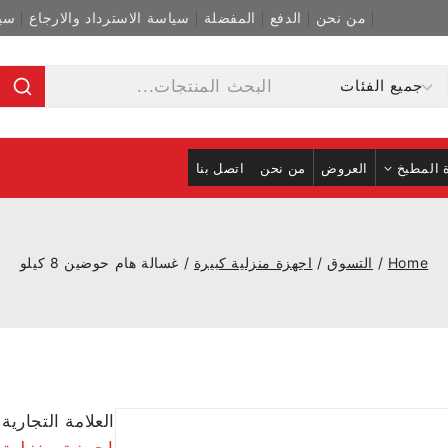
من نحن
الدفع
المفضلة
سياسة الاسترداد والارجاع
سي
 المطبخ
العروض
من نحن
اتصل بنا
Home
/
التسوق
/
اجهزة منزلية كبيرة
/
غسالة هام حوضين 8 كيلو
العلامة التجارية
اجهزة منزلية 