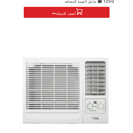
0
⃁
1250
شامل القيمة المضافة
out
of
اضف للسلة
5