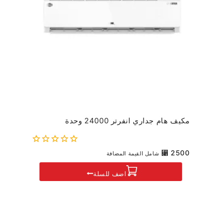
مكيف هام جداري انفرتر 24000 وحدة
0
⃁
2500
شامل القيمة المضافة
out
of
اضف للسلة
5