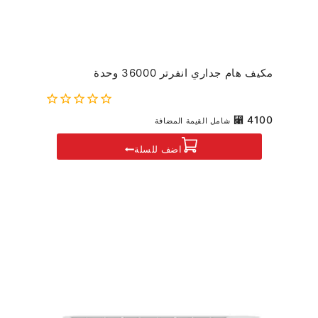
مكيف هام جداري انفرتر 36000 وحدة
0
⃁
4100
شامل القيمة المضافة
out
of
اضف للسلة
5