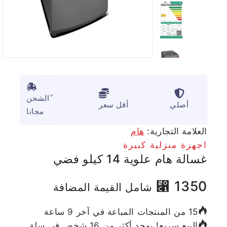
ًالشحن
أصلي
أقل سعر
مجانا
العلامة التجارية:
هام
اجهزة منزلية كبيرة
غسالة هام علوية 14 كيلو فضي
⃁
1350
شامل القيمة المضافة
15 من المنتجات المباعة في آخر 9 ساعة
البيع سريع! يوجد أكثر من 16 شخص في سلة