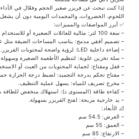
اللحوم، الخضروات، والمجمدات اليومية دون أن يشغل حي
✅ أبرز المواصفات والمميزات:
– سعة 100 لتر: مثالية للعائلات الصغيرة أو للاستخدام كمجمد إضافي.
– تصميم أفقي مدمج: يناسب المساحات الضيقة مثل غر
– إضاءة داخلية LED: لرؤية واضحة لمحتويات الفريزر.
– سلة تخزين علوية: لتنظيم الأطعمة الصغيرة وسهولة 
– قفل ومفتاح: لحماية المحتويات من العبث أو الاستخد
– مفتاح تحكم بدرجة التجميد: لضبط درجة الحرارة حس
– مخرج تصريف للمياه: يسهل عملية التنظيف.
– كفاءة طاقة (المستوى د): استهلاك منخفض للطاقة مع
– يد خارجية مريحة: لفتح الفريزر بسهولة.
📐 الأبعاد:
– العرض: 54.5 سم
– العمق: 55 سم
– الارتفاع: 85 سم