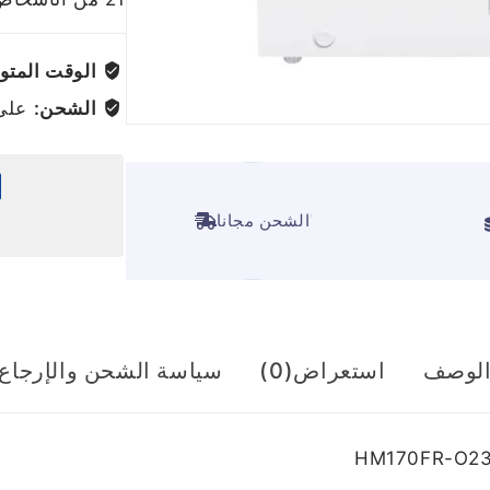
الوقت المتوق
الشحن:
على ج
ًالشحن مجانا
لوصف
استعراض(0)
سياسة الشحن والإرجاع