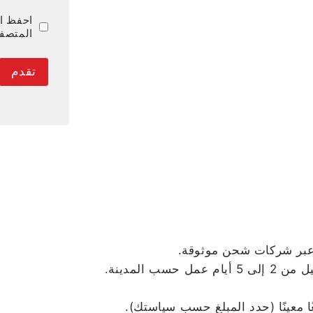
احفظ اس
المتصفح
 عبر شركات شحن موثوقة.
ًا معينًا (حدد المبلغ حسب سياستك).