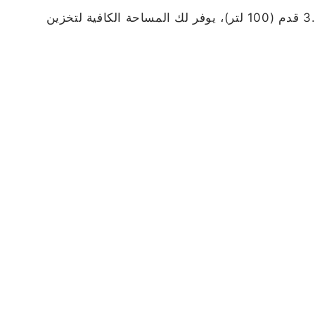
إذا كنت تبحث عن فريزر صغير الحجم وفعّال في الأداء، فإن فريزر هام HM170FR-O23 هو الخيار المثالي. بسعة 3.5 قدم (100 لتر)، يوفر لك المساحة الكافية لتخزين