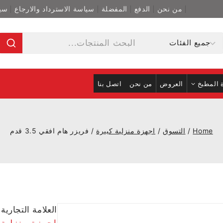
من نحن
الدفع
المفضلة
سياسة الاسترداد والارجاع
سي
 المطبخ
العروض
من نحن
اتصل بنا
Home
/
التسوق
/
اجهزة منزلية كبيرة
/
فريزر هام افقي 3.5 قدم
العلامة التجارية
اجهزة منزلية 