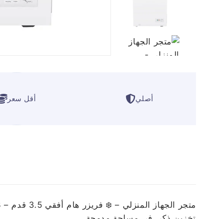
أصلي
أقل سعر
ا
متجر الجهاز المنزلي – ❄️ فريزر هام أفقي 3.5 قدم – HM170FR-O23
تخزين ذكي في مساحة مدمجة