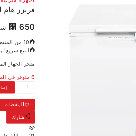
فريزر هام افقي 5
⃁
650
شا
10 من المنتجات المباعة في آخر 7 ساعة
البيع سريع! يوجد أكثر من 8 ش
متجر الجهاز المنزلي – 
6 متوفر في المخزون
إضاف
المفضلة
شارك
21
من الأشخاص 