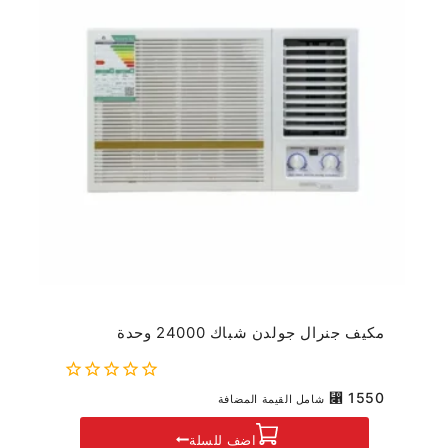
مكيف جنرال جولدن شباك 24000 وحدة
0
⃁
1550
شامل القيمة المضافة
out
of
اضف للسلة