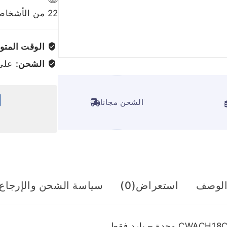
22
من الأشخاص 
الوقت المتوق
الشحن:
على ج
ًالشحن مجانا
لوصف
استعراض(0)
سياسة الشحن والإرجاع