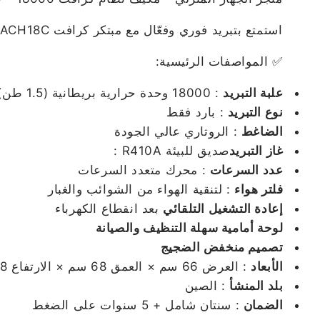
استمتع بتبريد فوري وفعّال مع مبتكر كرافت CWACH18C، المصمم المخصص للراحة السريعة في نيويورك. تغطية الأداء العالي والتشغيل الهادئ وتقنيات فيرناد للبيئة.
✅ المواصفات الرئيسية:
علبة التبريد
: 18000 وحدة حرارية بريطانية (1.5 طن)
نوع التبريد
: بارد فقط
الضاغط
: الروتاري عالي الجودة
غاز التبريد
: R410A صديق للبيئة
عدد السرعات
: محرك متعدد السرعات
فلتر هواء
: لتنقية الهواء من الشوائب والغبار
إعادة التشغيل التلقائي
بعد انقطاع الكهرباء
لوحة أمامية سهلة التنظيف والصيانة
تصميم منخفض الضجيج
الأبعاد
: العرض 66 سم × العمق 68 سم × الارتفاع 42.8 سم
بلد المنشأ
: الصين
الضمان
: سنتان شامل + 5 سنوات على الضغط