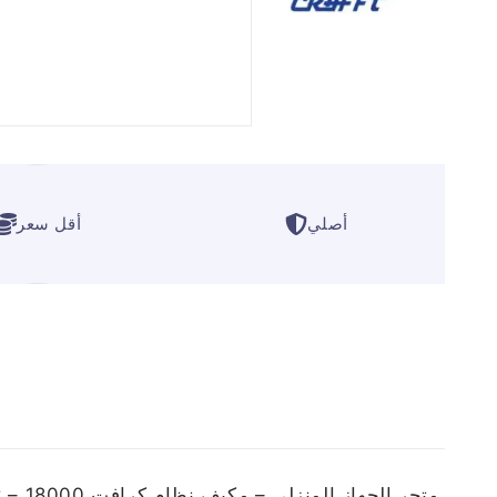
أصلي
أقل سعر
ا
متجر الجهاز المنزلي – مكيف نظام كرافت CWACH18C – 18000 وحدة – بارد فقط