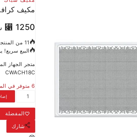
مكيف كرافت شباك
⃁
1250
ش
11 من المنتجات المباعة في آخر 6 ساعة
البيع سريع! يوجد أكثر من 2 ش
CWACH18C
6 متوفر في المخزون
إضاف
المفضلة
شارك