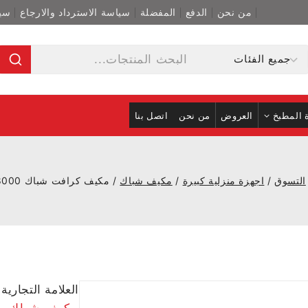
من نحن
الدفع
المفضلة
سياسة الاسترداد والارجاع
سي
 المطبخ
العروض
من نحن
اتصل بنا
التسوق
/
اجهزة منزلية كبيرة
/
مكيف شباك
/
مكيف كرافت شباك 18000 وحدة
العلامة التجارية
مكيف شباك