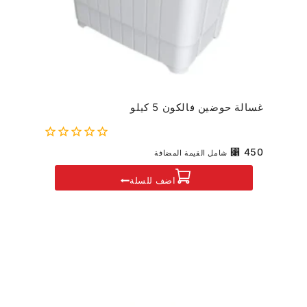
غسالة حوضين فالكون 5 كيلو
0
⃁
450
شامل القيمة المضافة
out
of
اضف للسلة
5