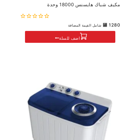
مكيف شباك هايسنس 18000 وحدة
0
⃁
1280
شامل القيمة المضافة
out
of
اضف للسلة
5