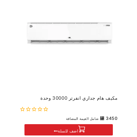
مكيف هام جداري انفرتر 30000 وحدة
0
⃁
3450
شامل القيمة المضافة
out
of
اضف للسلة
5