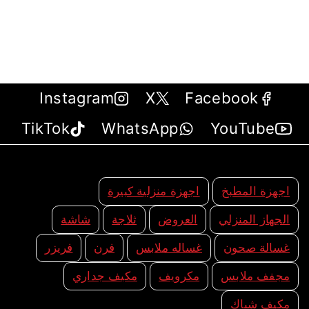
Instagram
X
Facebook
TikTok
WhatsApp
YouTube
اجهزة المطبخ
اجهزة منزلية كبيرة
الجهاز المنزلي
العروض
ثلاجة
شاشة
غسالة صحون
غساله ملابس
فرن
فريزر
مجفف ملابس
مكرويف
مكيف جداري
مكيف شباك