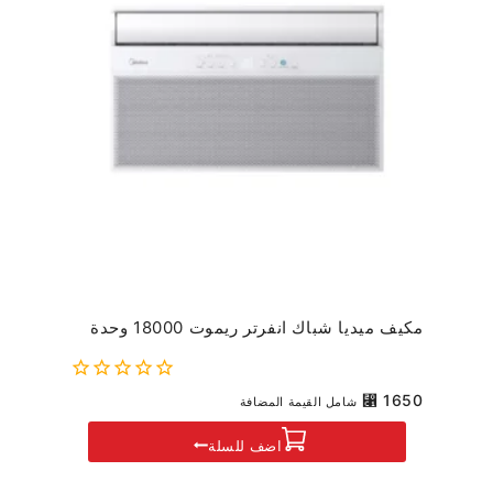
مكيف ميديا شباك انفرتر ريموت 18000 وحدة
0
⃁
1650
شامل القيمة المضافة
out
of
اضف للسلة
5